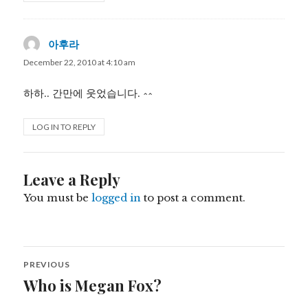
아후라
says:
December 22, 2010 at 4:10 am
하하.. 간만에 웃었습니다. ^^
LOG IN TO REPLY
Leave a Reply
You must be
logged in
to post a comment.
Post
PREVIOUS
navigation
Who is Megan Fox?
Previous
post: