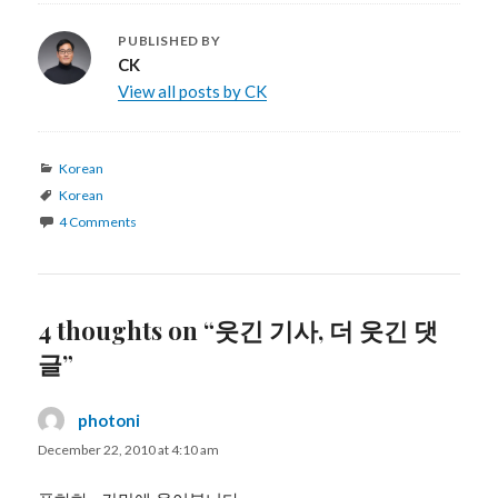
PUBLISHED BY
CK
View all posts by CK
Categories
Korean
Tags
Korean
4 Comments
4 thoughts on “웃긴 기사, 더 웃긴 댓
글”
photoni
says:
December 22, 2010 at 4:10 am