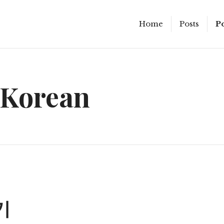
Home
Posts
P
Korean
기