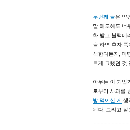
두번째 글
은 약
말 해도해도 너
화 받고 블랙베
을 하면 후자 쪽
석한다든지, 미
르게 그랬던 것 
아무튼 이 기업가
로부터 사과를 
방 먹이신 게
생
된다. 그리고 