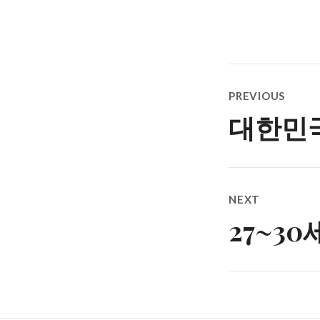
Post
PREVIOUS
navigatio
대한민국
Previous
post:
NEXT
27~3
Next
post: