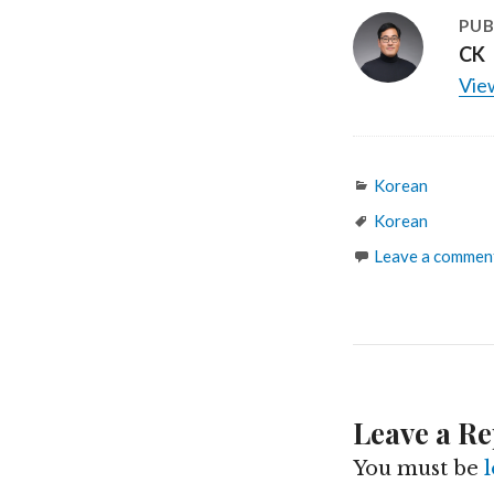
PUB
CK
View
Categories
Korean
Tags
Korean
Leave a commen
Leave a Re
You must be