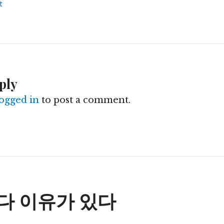
t
ply
logged in
to post a comment.
n
다 이유가 있다