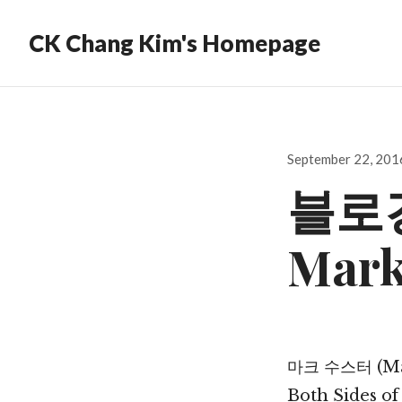
CK Chang Kim's Homepage
Posted
September 22, 201
on
블로깅
Mark
마크 수스터 (M
Both Sides