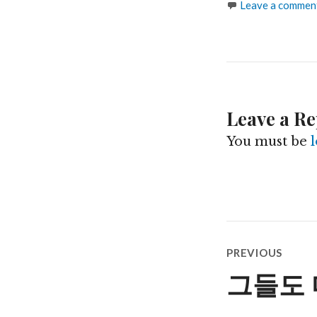
Leave a commen
Leave a Re
You must be
Post
PREVIOUS
navigatio
그들도 
Previous
post: