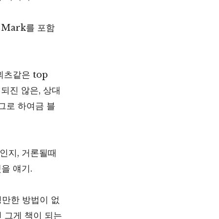
 Mark를 포함
괴츠같은 top
되진 않은, 상대
 그로 하여금 블
 인지, 거론될때
을 얘기.
깅만한 방법이 없
면 그게 책이 되는