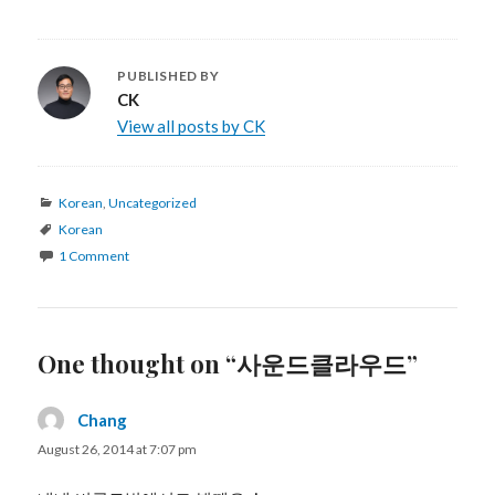
PUBLISHED BY
CK
View all posts by CK
Categories
Korean
,
Uncategorized
Tags
Korean
1 Comment
One thought on “사운드클라우드”
Chang
says:
August 26, 2014 at 7:07 pm