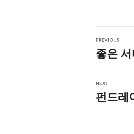
Post
PREVIOUS
navigatio
좋은 서
Previous
post:
NEXT
펀드레이
Next
post: