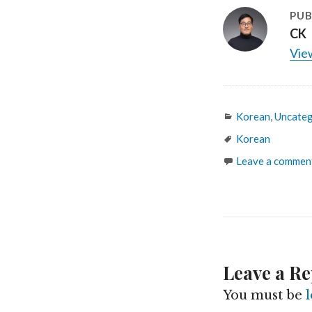
PUB
CK
View
Categories
Korean
,
Uncateg
Tags
Korean
Leave a commen
Leave a Re
You must be