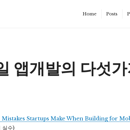
Home
Posts
P
일 앱개발의 다섯가
 Mistakes Startups Make When Building for Mob
 실수)