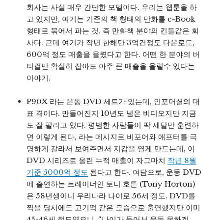
회사는 사실 매우 간단한 모델이다. 우리는 웹툰을 하
고 있지만, 여기는 기존의 책 형태의 만화를 e-Book
형태로 묶어서 파는 것. 즉 만화책 분야의 킨들같은 회
사다. 근데 여기가 작년 한해만 3억건정도 다운로드,
600억 정도 매출을 올렸다고 한다. 어떤 한 분야의 버
티컬만 확실히 잡아도 아주 큰 매출을 올릴수 있다는
이야기.
P90X 라는 운동 DVD 세트가 있는데, 인포머셜의 대
표 격이다. 만들어진지 10년도 넘은 비디오지만 지금
도 잘 팔리고 있다. 평범한 사람들이 딱 세달만 훈련하
면 이렇게 된다, 라는 메시지로 비포어와 애프터를 극
명하게 갈라서 보여주면서 지갑을 열게 만드는데, 이
DVD 시리즈로 올린 누적 매출이 자그마치
작년 8월
기준 5000억 정도
된다고 한다. 여담으로, 운동 DVD
에 출연하는 트레이너인 토니 호튼 (Tony Horton)
은 58년생이니 우리나라 나이로 56세 정도. DVD를
찍을 당시에도 고기떡 같은 모습으로 출연했지만 이미
45-46세 정도였으니, “나이가 들어서 운동 못하겠