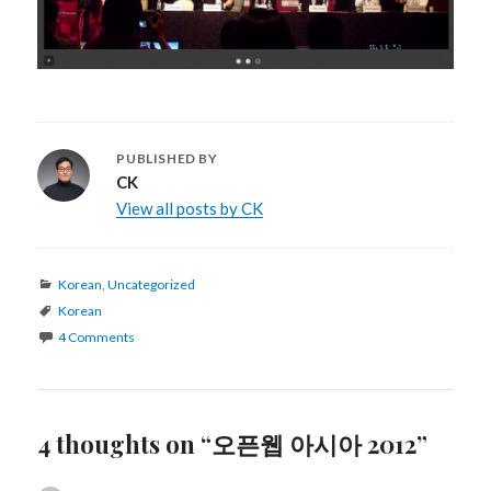
PUBLISHED BY
CK
View all posts by CK
Categories
Korean
,
Uncategorized
Tags
Korean
4 Comments
4 thoughts on “오픈웹 아시아 2012”