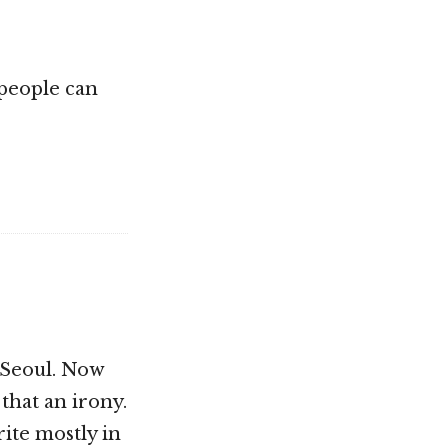
 people can
n Seoul. Now
 that an irony.
rite mostly in