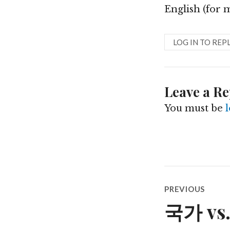
English (for 
LOG IN TO REP
Leave a Re
You must be
Post
PREVIOUS
navigatio
국가 vs
Previous
post: