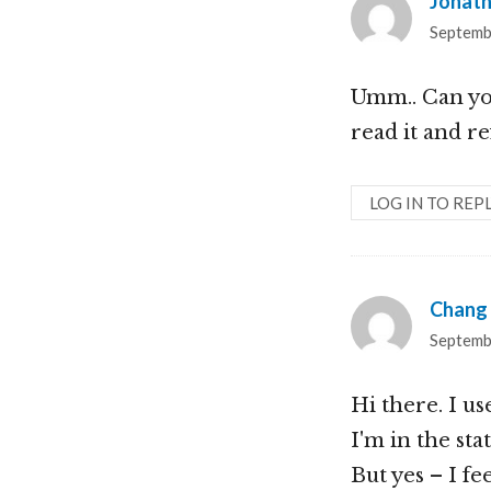
Jonath
Septemb
Umm.. Can you
read it and re
LOG IN TO REP
Chang
Septemb
Hi there. I u
I'm in the sta
But yes – I fe