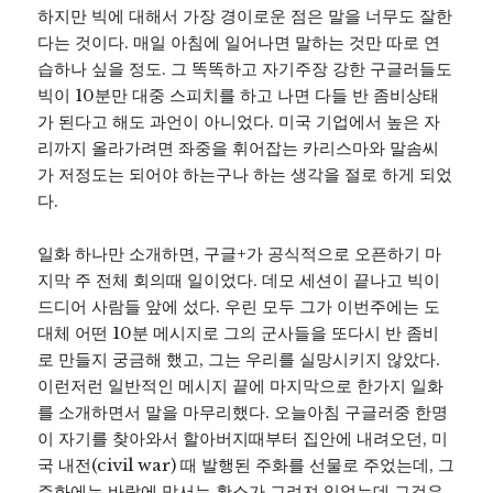
하지만 빅에 대해서 가장 경이로운 점은 말을 너무도 잘한
다는 것이다. 매일 아침에 일어나면 말하는 것만 따로 연
습하나 싶을 정도. 그 똑똑하고 자기주장 강한 구글러들도
빅이 10분만 대중 스피치를 하고 나면 다들 반 좀비상태
가 된다고 해도 과언이 아니었다. 미국 기업에서 높은 자
리까지 올라가려면 좌중을 휘어잡는 카리스마와 말솜씨
가 저정도는 되어야 하는구나 하는 생각을 절로 하게 되었
다.
일화 하나만 소개하면, 구글+가 공식적으로 오픈하기 마
지막 주 전체 회의때 일이었다. 데모 세션이 끝나고 빅이
드디어 사람들 앞에 섰다. 우린 모두 그가 이번주에는 도
대체 어떤 10분 메시지로 그의 군사들을 또다시 반 좀비
로 만들지 궁금해 했고, 그는 우리를 실망시키지 않았다.
이런저런 일반적인 메시지 끝에 마지막으로 한가지 일화
를 소개하면서 말을 마무리했다. 오늘아침 구글러중 한명
이 자기를 찾아와서 할아버지때부터 집안에 내려오던, 미
국 내전(civil war) 때 발행된 주화를 선물로 주었는데, 그
주화에는 바람에 맞서는 황소가 그려져 있었는데 그것은