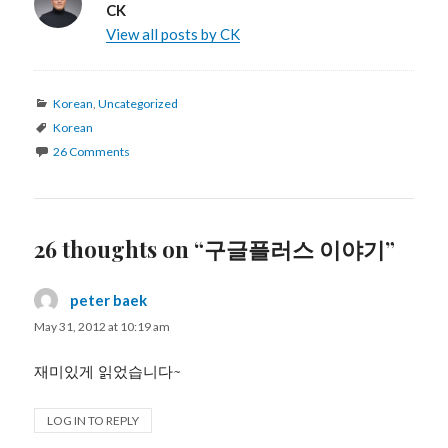
CK
View all posts by CK
Categories
Korean
,
Uncategorized
Tags
Korean
26 Comments
26 thoughts on “구글플러스 이야기”
peter baek
says:
May 31, 2012 at 10:19 am
재미있게 읽었습니다~
LOG IN TO REPLY