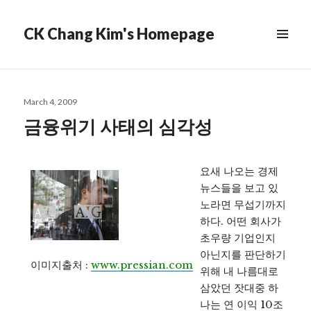
CK Chang Kim's Homepage
Posted
March 4, 2009
on
금융위기 사태의 심각성
요새 나오는 경제
뉴스들을 보고 있
노라면 무섭기까지
하다. 어떤 회사가
초우량 기업인지
아닌지를 판단하기
이미지출처
:
www.pressian.com
위해 내 나름대로
삼았던 잣대중 하
나는 연 이익 10조