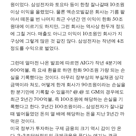
원이었다. 삼성전자와 토요타 등이 한창 잘나갈때 10조원
이상 이익을 올렸었다. 물론 엑손모빌같은 회사는 기름 팔
아서 떼돈을 번 나머지 최근 수년간 연 이익이 한화 50조
원대에 이르기도 하지만, 그런 회사는 역사상 한두개 정도
에 그칠 거다. 매출도 아니고 이익이 10조원인 회사가 지
구상에 그렇게 많은 것 같진 않다. 삼성전자는 작년에 4조
정도를 수익으로 벌었다.
그런데 얼마전 나온 발표에 따르면 AIG가 작년 4분기에
600억불, 즉 요새 환율로 하면 한화 90조원 가량 되는 손
실을 기록했다는 것이다. 아무리 장부상의 부실채권 상각
금액이라 쳐도, 어떻게 한개 회사가 90조원이라는 손실을
한 분기만에 기록할 수 있을까? @.@ 또 GM의 경우에도
최근 2년간 700억불, 즉 100조원에 해당하는 손실을 기
록했다고 한다. 2년간 100조원이라… 삼성전자가 잘나갈
때 벌어들였던 돈의 열 배에 해당하는 돈을 지난 2년간 까
먹은 것이다.
미국 정부가 투자하는 구제 금융의 크기 역시 감이 안 온
다. 2~3조달러정도의 구제금융을 푼다는 얘기는 결국