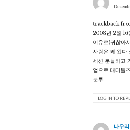
Decembe
trackback fr
2008년 2월 
이유로(귀찮아서?
사람은 꽤 왔다
세션 분들하고 기
업으로 태터툴즈
분투..
LOG IN TO REP
나우리