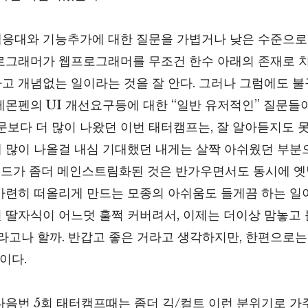
응대와 기능추가에 대한 질문을 가볍거나 낮은 수준으로 
로그래머가 웹프로그래머를 무조건 한수 아래의 존재로 
고 개념없는 일이라는 것을 잘 안다. 그러나 그럼에도 
레몬펜의 UI 개선요구등에 대한 “일반 유저적인” 질문들
질문보다 더 많이 나왔던 이번 태터캠프는, 잘 알아듣지도 
 많이 나올걸 내심 기대했던 내게는 살짝 아쉬웠던 부분
랜드가 좀더 메인스트림화된 것은 반가우면서도 동시에 옛
아련히 떠올리게 만드는 모종의 아쉬움도 들게끔 하는 일이
 딸자식이 어느덧 훌쩍 커버려서, 이제는 더이상 맘놓고
거라고나 할까. 반갑고 좋은 거라고 생각하지만, 한편으로
말이다.
다음번 5회 태터캠프때는 좀더 긱/컬트 이런 분위기로 가