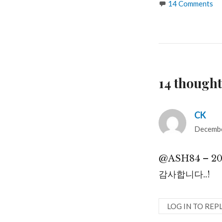
14 Comments
14 thou
CK
says
Decembe
@ASH84 – 200
감사합니다..!
LOG IN TO REP