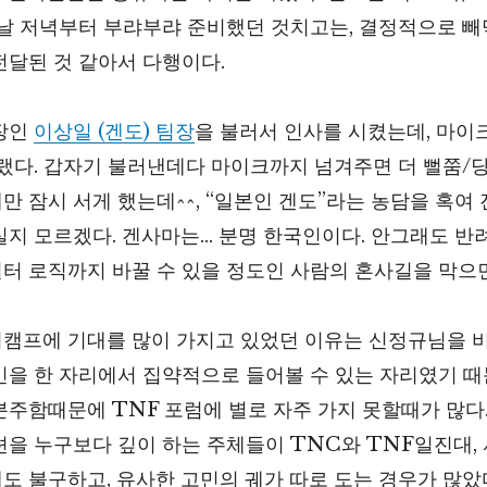
전날 저녁부터 부랴부랴 준비했던 것치고는, 결정적으로 빼
전달된 것 같아서 다행이다.
장인
이상일 (겐도) 팀장
을 불러서 인사를 시켰는데, 마이
그랬다. 갑자기 불러낸데다 마이크까지 넘겨주면 더 뻘쭘/
만 잠시 서게 했는데^^, “일본인 겐도”라는 농담을 혹여
실지 모르겠다. 겐사마는… 분명 한국인이다. 안그래도 반
터 로직까지 바꿀 수 있을 정도인 사람의 혼사길을 막으면
캠프에 기대를 많이 가지고 있었던 이유는 신정규님을 비롯
민을 한 자리에서 집약적으로 들어볼 수 있는 자리였기 때
분주함때문에 TNF 포럼에 별로 자주 가지 못할때가 많다
션을 누구보다 깊이 하는 주체들이 TNC와 TNF일진대,
도 불구하고, 유사한 고민의 궤가 따로 도는 경우가 많았