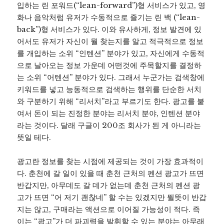
입하는 린 포워드(“lean-forward”)형 서비스가 있고, 영
화나 음악처럼 유저가 수동적으로 즐기는 린 백 (“lean-
back”)형 서비스가 있다. 이와 유사하게, 정보 발견에 있
어서도 유저가 자신이 뭘 찾는지를 알고 적극적으로 정보
를 개입하는 소위 “인텐션” 분야가 있고, 자신에게 수동적
으로 날아오는 정보 가운데 어떤것에 주목할지를 결정하
는 소위 “어텐션” 분야가 있다. 그래서 누군가는 검색창에
키워드를 넣고 능동적으로 검색하는 행위를 단순한 서치
와 구분하기 위해 “리서치”라고 부르기도 한다. 광고를 붙
여서 돈이 되는 진정한 분야는 리서치 분야, 인텐션 분야
라는 것이다. 달래 구글이 200조 회사가 된 게 아니라는
뜻일 테다.
광고란 정보를 찾는 시점에 제공되는 것이 가장 효과적이
다. 춘천에 갈 일이 있을 때 춘천 근처의 펜션 광고가 뜨면
반갑지만, 아무데도 갈 데가 없는데 춘천 근처의 펜션 광
고가 뜨면 “어 저기 괜찮네” 할 수는 있겠지만 뛸뜻이 반갑
지는 않고, 구매라는 액션으로 이어질 가능성이 적다. 즉
이는 “광고”가 더 파괴력을 발휘할 수 있는 분야는 아무래