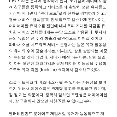
next?”라는 문제에 봉착하게 된다. 호기심과 재미에 이끌
려 친구들을 등록하고 서비스를 꽤 활발히 쓰던 유저들도
시간이 지나면서 “관리 모드”로의 전환을 경험하게 되고,
결국 서비스 “열독률”이 전체적으로 감소하게 된다. 이는
어마어마한 유저수를 전면에 내세우며 거대한 자금을 유
치한 서비스 업체들에게는 부담 요소로 작용한다. 투자자
금의 유입은 곧 수익 창출의 필연성으로 이어질 것이고,
따라서 소셜 네트워크 서비스 운영사는 높은 유저 활동성
의 유지와 수익 창출이라는, 어찌보면 상호 상반되는 이중
의 부담을 갖게 되었다. 게다가 예전과는 다른, 닫힌 모델
이 아닌 오픈된 패러다임과 유저 데이터 이동성을 수용함
으로써 유저 락인 (lock-in) 효과역시 감소하고 있다.
소셜 네트워크가 비즈니스가 될 수 있다는 가능성을 보여
주기 위해서 페이스북은 관계형 광고를 도입하고 있는데,
잘 될 지는 의문이다. 정확히 말하면 포텐셜은 어마어마한
데, 잘 구현하지 않으면 자칫 X될 수 있다고 본다.
엔터테인먼트 분야에도 게임처럼 유저가 능동적으로 개