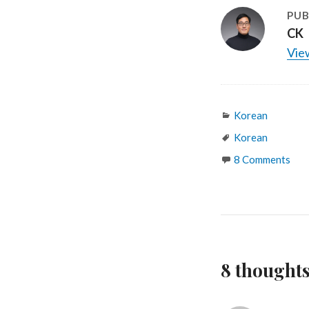
PUB
CK
View
Categories
Korean
Tags
Korean
8 Comments
8 thoug