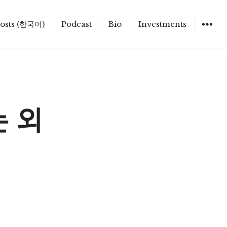
osts (한국어)
Podcast
Bio
Investments
는 외