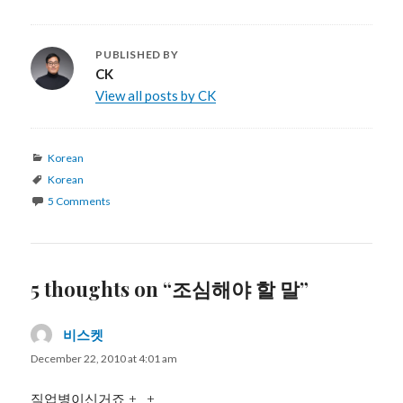
PUBLISHED BY
CK
View all posts by CK
Categories
Korean
Tags
Korean
5 Comments
5 thoughts on “조심해야 할 말”
비스켓
says:
December 22, 2010 at 4:01 am
직업병이신거죠 +_+