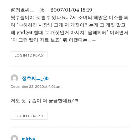
@정호씨ㅡ_-)b – 2007/01/04 18:19
뒷수습이야 뭐 별수 있나요.. 7세 소녀의 해맑은 미소를 띄
며 "냐하하하 사장님 그게 저 개짓이라는게 그 개짓 말고
왜 gadget 할때 그 개짓인거 아시져? 움헤헤헤" 이러면서
"아 그럼 빨리 자료 보죠" 뭐 이랬다는… ^^
LOG IN TO REPLY
정호씨ㅡ_-)b
says:
December 22, 2010 at 4:01 am
저도 뒷 수습이 더 궁금한데요?ㅋ
LOG IN TO REPLY
miriya
says: