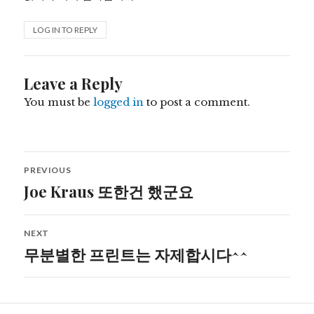
LOG IN TO REPLY
Leave a Reply
You must be
logged in
to post a comment.
Post
PREVIOUS
navigation
Joe Kraus 또한건 했군요
Previous
post:
NEXT
무분별한 프린트는 자제합시다^^
Next
post: